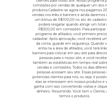
clientes para nosso site. Nosso programa 
comissões por vendas de qualquer um dos 
produtos.Cadastre-se agora nos pagamos 2
vendas nos links e banners e ainda daremos 
um bônus de R$100,00 no ato do cadastro
poderá resgatar quando atingir um total
R$300,00 em comissões. Para participar
programa de afiliados, você primeiro precis
cadastrar. Após aprovação, você receberá um
da conta, guarde em segurança. Quando 
entra na a área de afiliados, você terá link
banners para colocar em seu site para direcio
pessoas para o nosso site, e você recebe
também as estatísticas em tempo real sobr
vendas e comissões. Todos os dias difere
pessoas acessam seu site. Essas pessoas 
potenciais clientes para nós, ou seja, é possí
elas se interessem em nossos produtos e 
ganha com isso convertendo visitas e cliqu
dinheiro. Resumindo: Você tem o Cliente,
temos o produtos.