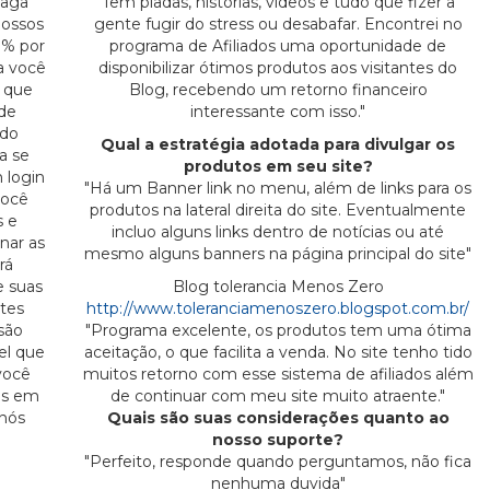
paga
Tem piadas, histórias, vídeos e tudo que fizer a
nossos
gente fugir do stress ou desabafar. Encontrei no
0% por
programa de Afiliados uma oportunidade de
a você
disponibilizar ótimos produtos aos visitantes do
 que
Blog, recebendo um retorno financeiro
 de
interessante com isso."
 do
Qual a estratégia adotada para divulgar os
a se
produtos em seu site?
 login
"Há um Banner link no menu, além de links para os
você
produtos na lateral direita do site. Eventualmente
s e
incluo alguns links dentro de notícias ou até
nar as
mesmo alguns banners na página principal do site"
rá
e suas
Blog tolerancia Menos Zero
ntes
http://www.toleranciamenoszero.blogspot.com.br/
são
"Programa excelente, os produtos tem uma ótima
vel que
aceitação, o que facilita a venda. No site tenho tido
você
muitos retorno com esse sistema de afiliados além
es em
de continuar com meu site muito atraente."
 nós
Quais são suas considerações quanto ao
nosso suporte?
"Perfeito, responde quando perguntamos, não fica
nenhuma duvida"