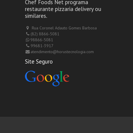
Chef Foods Net programa
restaurante pizzaria delivery ou
similares.
Rua Coronel Adauto Gomes Barbosa
(82) 8866-5081
98866-5081
99681-3917
atendimento@horustecnologia.com
Site Seguro