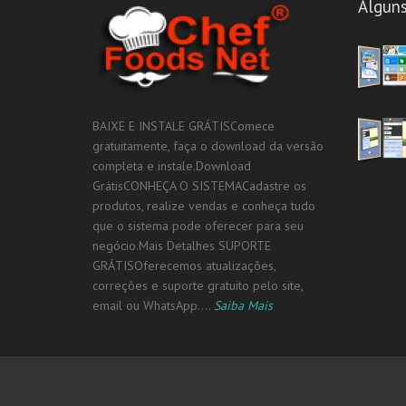
Algun
BAIXE E INSTALE GRÁTISComece
gratuitamente, faça o download da versão
completa e instale.Download
GrátisCONHEÇA O SISTEMACadastre os
produtos, realize vendas e conheça tudo
que o sistema pode oferecer para seu
negócio.Mais Detalhes SUPORTE
GRÁTISOferecemos atualizações,
correções e suporte gratuito pelo site,
email ou WhatsApp....
Saiba Mais