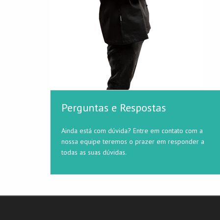
Perguntas e Respostas
Ainda está com dúvida? Entre em contato com a
nossa equipe teremos o prazer em responder a
todas as suas dúvidas.